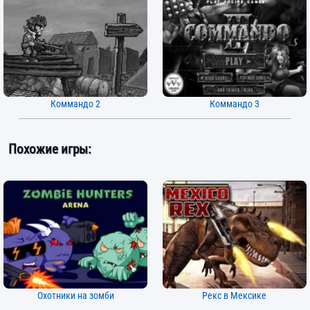
Коммандо 2
Коммандо 3
Похожие игры:
Охотники на зомби
Рекс в Мексике