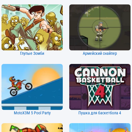
Глупые Зомби
Армейский снайпер
MotoX3M 5 Pool Party
Пушка для баскетбола 4