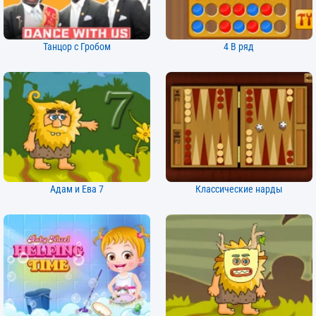
Танцор с Гробом
4 В ряд
Адам и Ева 7
Классические нарды