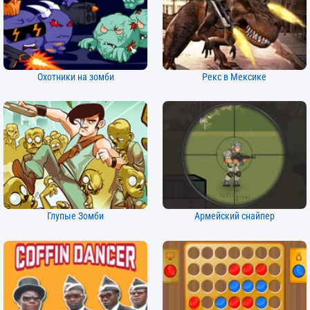
Охотники на зомби
Рекс в Мексике
Глупые Зомби
Армейский снайпер