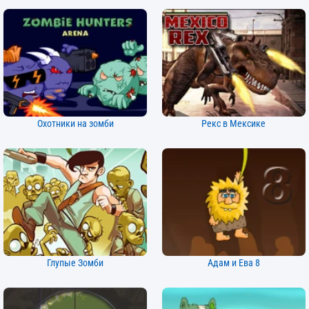
Охотники на зомби
Рекс в Мексике
Глупые Зомби
Адам и Ева 8