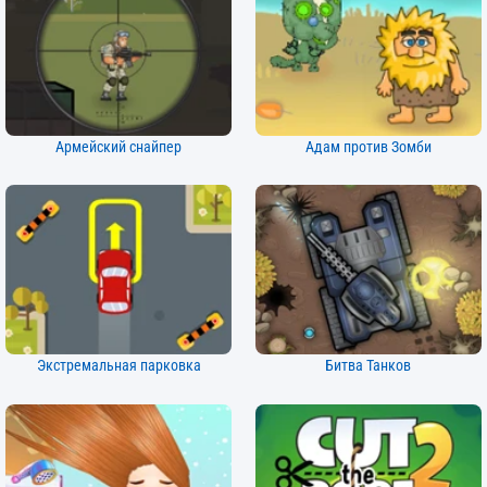
Армейский снайпер
Адам против Зомби
Экстремальная парковка
Битва Танков