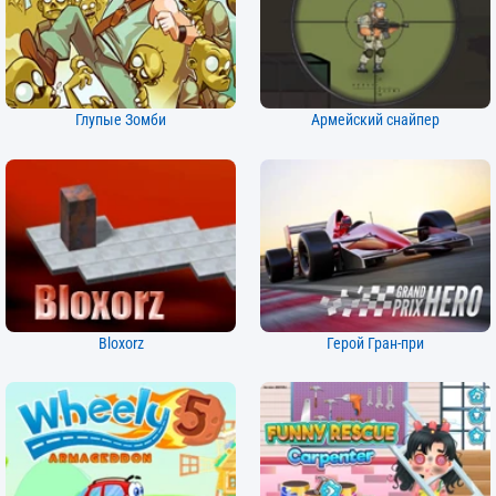
Глупые Зомби
Армейский снайпер
Bloxorz
Герой Гран-при