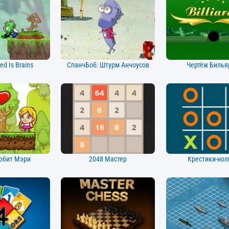
ed Is Brains
СпанчБоб: Штурм Анчоусов
Чертёж Билья
юбит Мэри
2048 Мастер
Крестики-нол