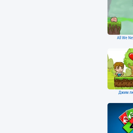
All We Ne
Джим л