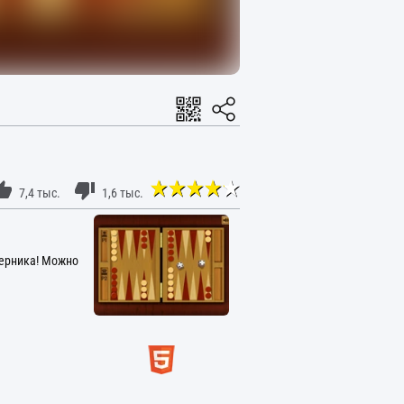
7,4 тыс.
1,6 тыс.
перника! Можно