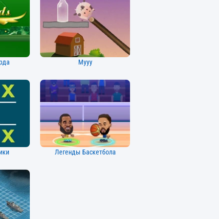
рда
Мууу
ики
Легенды Баскетбола