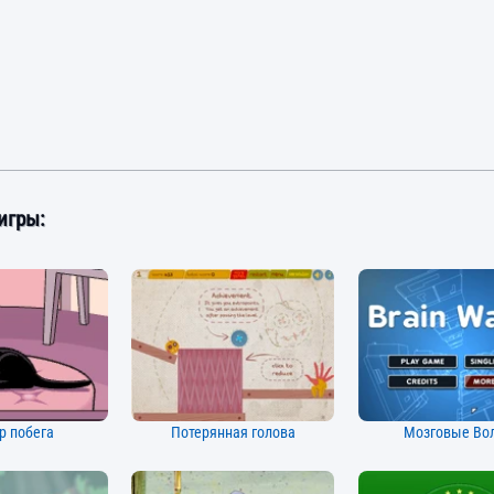
игры:
р побега
Потерянная голова
Мозговые Во