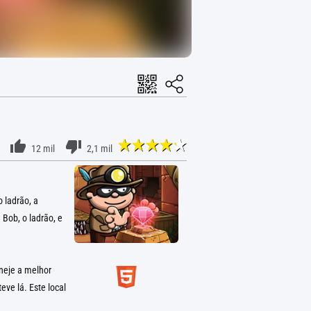
12 mil
2,1 mil
 ladrão, a
Bob, o ladrão, e
neje a melhor
ve lá. Este local