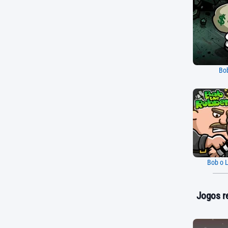
Bo
Bob o 
Jogos r