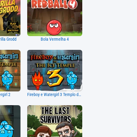
illa Grodd
Bola Vermelha 4
rgirl 2
Fireboy e Watergirl 3 Templo de Gelo