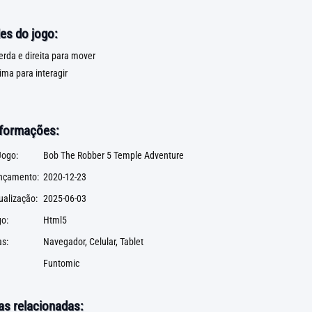
es do jogo:
rda e direita para mover
ima para interagir
nformações:
ogo:
Bob The Robber 5 Temple Adventure
ançamento:
2020-12-23
ualização:
2025-06-03
go:
Html5
s:
Navegador, Celular, Tablet
Funtomic
as relacionadas: