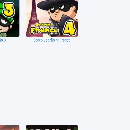
ão 3
Bob o Ladrão 4: França