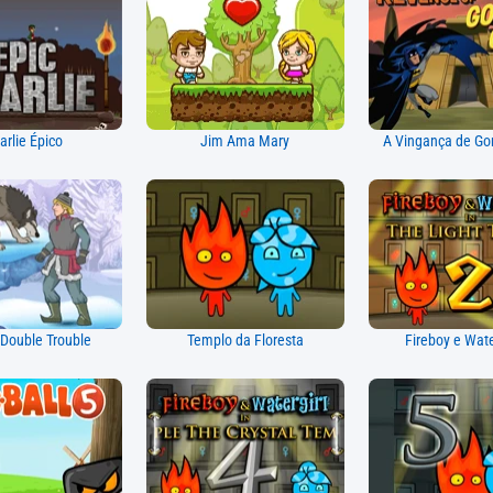
arlie Épico
Jim Ama Mary
A Vingança de Gor
 Double Trouble
Templo da Floresta
Fireboy e Wate