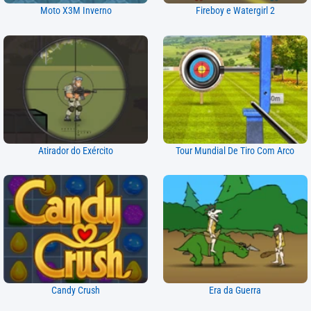
Moto X3M Inverno
Fireboy e Watergirl 2
Atirador do Exército
Tour Mundial De Tiro Com Arco
Candy Crush
Era da Guerra