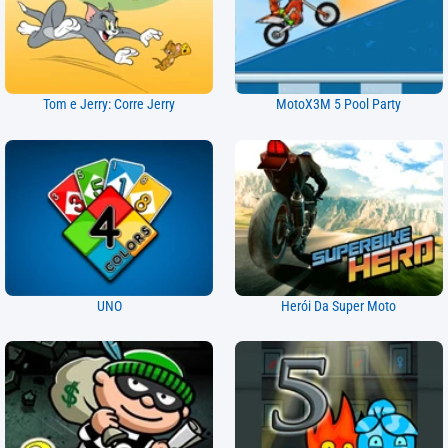
Tom e Jerry: Corre Jerry
MotoX3M 5 Pool Party
UNO
Herói Da Super Moto