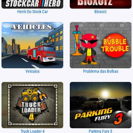
Herói Do Stock Car
Bloxorz
Veículos
Problema das Bolhas
Truck Loader 4
Parking Fury 3