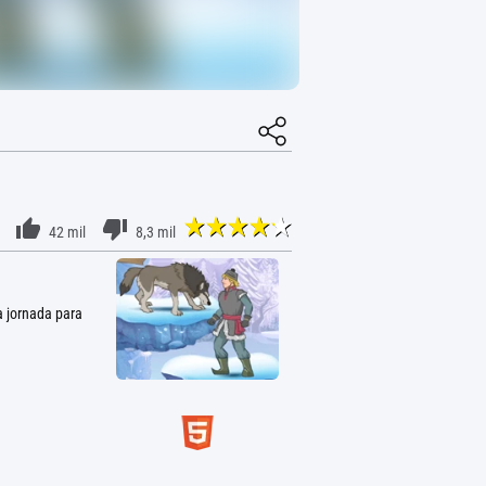
42 mil
8,3 mil
a jornada para