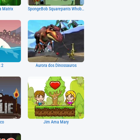
a Matrix
SpongeBob Squarepants Whobob Whatpants
 2
Aurora dos Dinossauros
ico
Jim Ama Mary