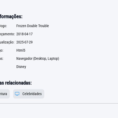
nformações:
ogo:
Frozen Double Trouble
ançamento:
2018-04-17
ualização:
2025-07-29
go:
Html5
s:
Navegador (Desktop, Laptop)
Disney
as relacionadas:
ntura
Celebridades