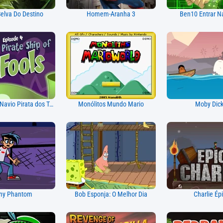
Selva Do Destino
Homem-Aranha 3
Ben10 Entrar N
Scooby Doo Navio Pirata dos Tolos
Monólitos Mundo Mario
Moby Dick
ny Phantom
Bob Esponja: O Melhor Dia
Charlie Ép