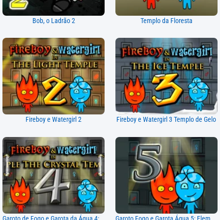
Bob, o Ladrão 2
Templo da Floresta
Fireboy e Watergirl 2
Fireboy e Watergirl 3 Templo de Gelo
Garoto de Fogo e Garota da Água 4: Templo de Cristal
Garoto Fogo e Garota Água 5: Elementos