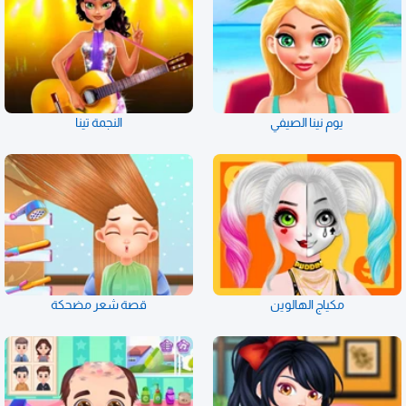
يوم نينا الصيفي
النجمة تينا
مكياج الهالوين
قصة شعر مضحكة