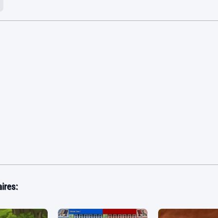
ires: