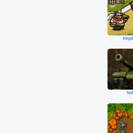
Kingd
Tan