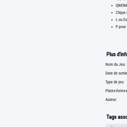
QWERAS
Clique 
L ou Es
P pour 
Plus d'in
Nom du Jeu:
Date de sortie
Type de jeu:
Plates-formes
Auteur:
Tags asso