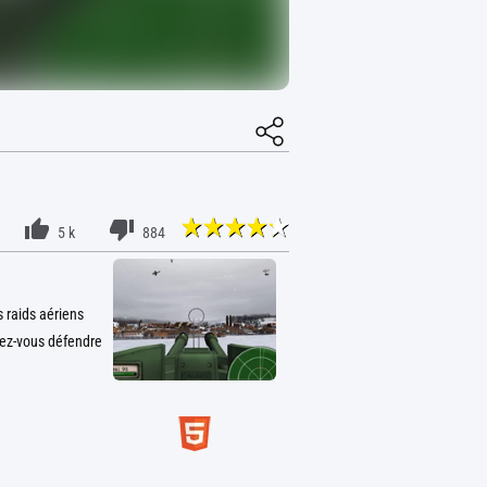
5 k
884
 raids aériens
uvez-vous défendre