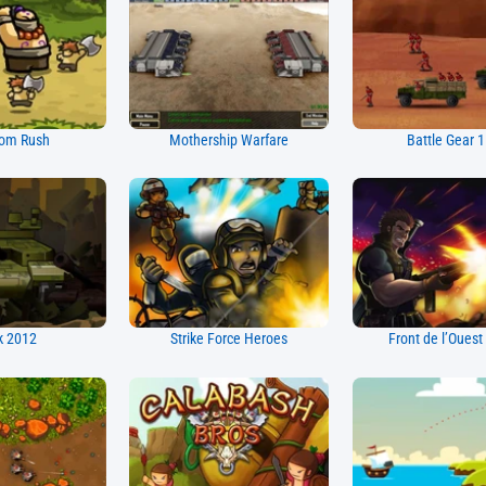
om Rush
Mothership Warfare
Battle Gear 1
k 2012
Strike Force Heroes
Front de l’Ouest