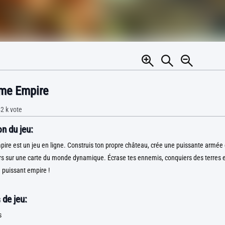
me Empire
2 k
vote
n du jeu:
e est un jeu en ligne. Construis ton propre château, crée une puissante armée e
rs sur une carte du monde dynamique. Écrase tes ennemis, conquiers des terres e
 puissant empire !
 de jeu:
s