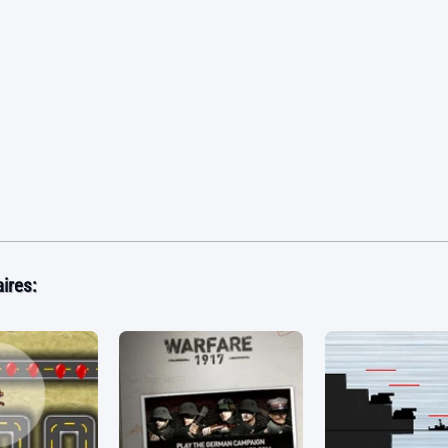
ires: