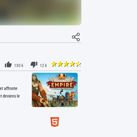
130 k
12 k
t affronte
t deviens le