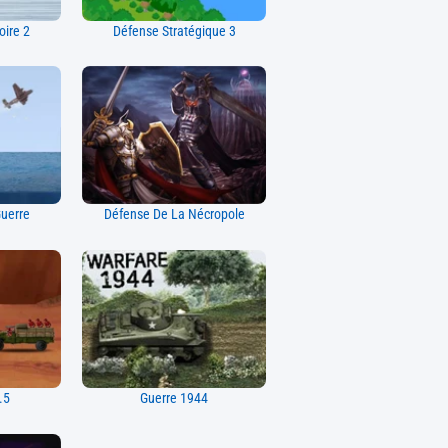
oire 2
Défense Stratégique 3
uerre
Défense De La Nécropole
.5
Guerre 1944