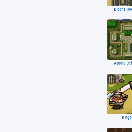
Bloons Tow
Azgard Déf
Kingd