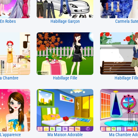
 En Robes
Habillage Garçon
Carmela Sute
Ta Chambre
Habillage Fille
Habillage Fill
 L'apparence
Ma Maison Adorable
Ma Chambre Ado