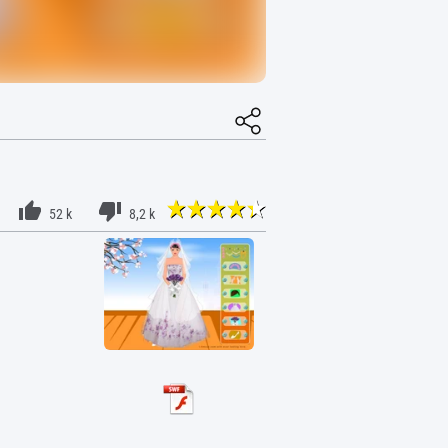
52 k
8,2 k