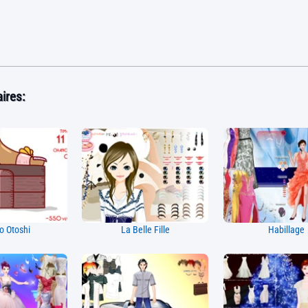
ires:
o Otoshi
La Belle Fille
Habillage