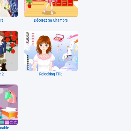
ra
Décorez Sa Chambre
e 2
Relooking Fille
rable