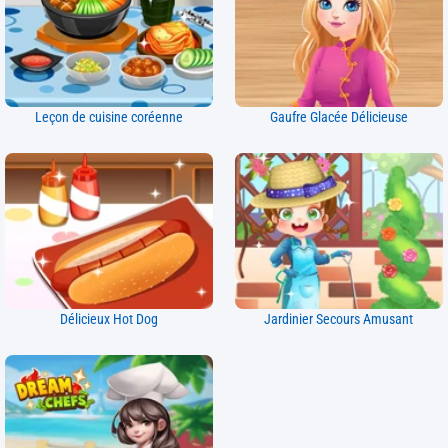
Leçon de cuisine coréenne
Gaufre Glacée Délicieuse
Délicieux Hot Dog
Jardinier Secours Amusant