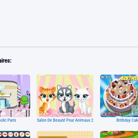
ires:
lic Paris
Salon De Beauté Pour Animaux 2
Brithday Ca