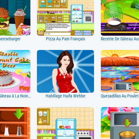
heeseburger
Pizza Au Pain Français
Décoration De Gâteau à La Noix De Coco Barbie
Habillage Haifa Wehbe