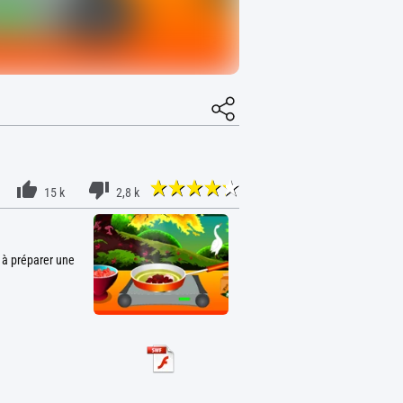
15 k
2,8 k
e à préparer une