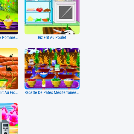
Recette De Gâteau Aux Pommes Cuit Au Four
Riz Frit Au Poulet
Quesadillas Au Poulet Et Au Fromage
Recette De Pâtes Méditerranéennes