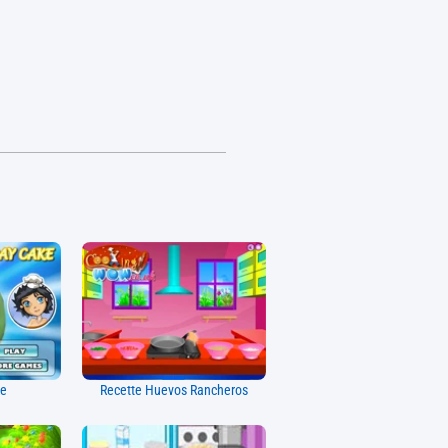
ke
Recette Huevos Rancheros