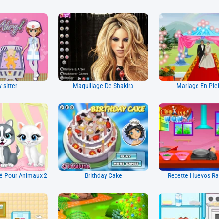
-sitter
Maquillage De Shakira
Mariage En Plei
é Pour Animaux 2
Brithday Cake
Recette Huevos Ra