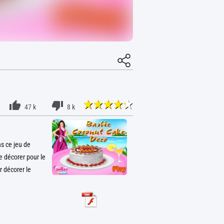
47 k
8 k
ns ce jeu de
e décorer pour le
r décorer le