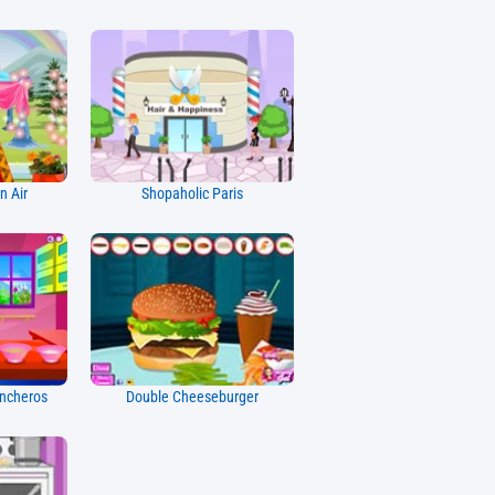
n Air
Shopaholic Paris
ncheros
Double Cheeseburger