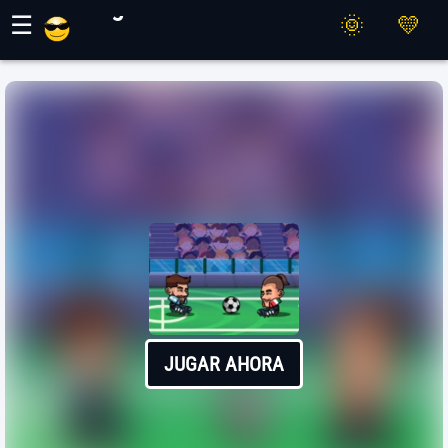
Juegos Maher
☰
JUGAR AHORA