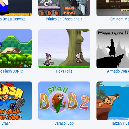
o De La Cerveza
Pánico En Chocolandia
Eminem Ma
te Flash SONIC
Heks Feliz
Armado Con A
Crash
Caracol Bob
Tarzán Y J