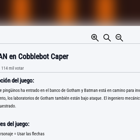
N en Cobblebot Caper
•
114 mil
votar
ción del juego:
e pingüinos ha entrado en el banco de Gotham y Batman está en camino para inve
nto, los laboratorios de Gotham también están bajo ataque. El ingeniero mecánico
uestrado.
es del juego:
sonaje = Usar las flechas