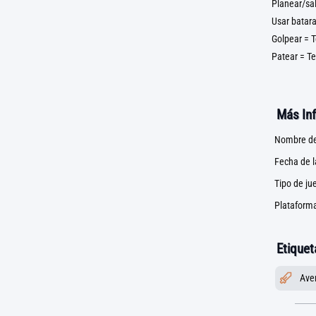
Planear/sal
Usar batara
Golpear = T
Patear = Te
Más In
Nombre de
Fecha de 
Tipo de ju
Plataforma
Etiquet
Ave