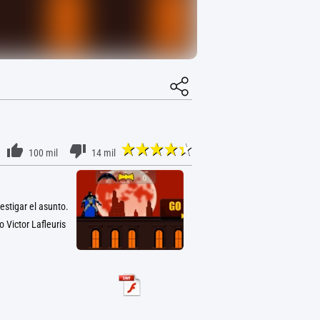
100 mil
14 mil
stigar el asunto.
 Victor Lafleuris