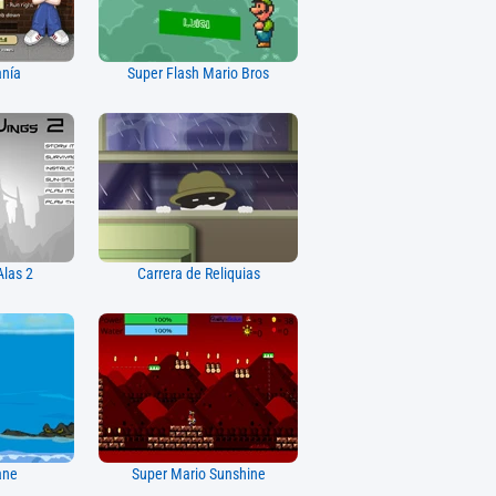
nía
Super Flash Mario Bros
las 2
Carrera de Reliquias
ane
Super Mario Sunshine