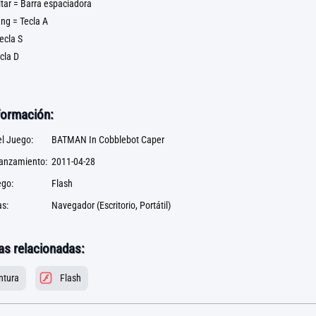
tar = Barra espaciadora
ng = Tecla A
ecla S
cla D
formación:
l Juego:
BATMAN In Cobblebot Caper
lanzamiento:
2011-04-28
ego:
Flash
s:
Navegador (Escritorio, Portátil)
as relacionadas:
ntura
Flash