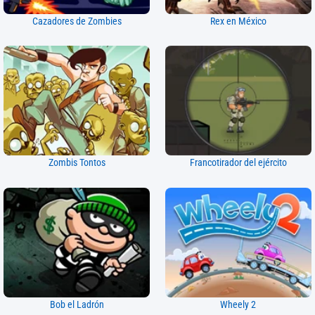
Cazadores de Zombies
Rex en México
Zombis Tontos
Francotirador del ejército
Bob el Ladrón
Wheely 2