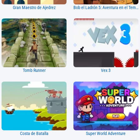
Gran Maestro de Ajedrez
Bob el Ladrón 5: Aventura en el Templo
Tomb Runner
Vex 3
Costa de Batalla
Super World Adventure