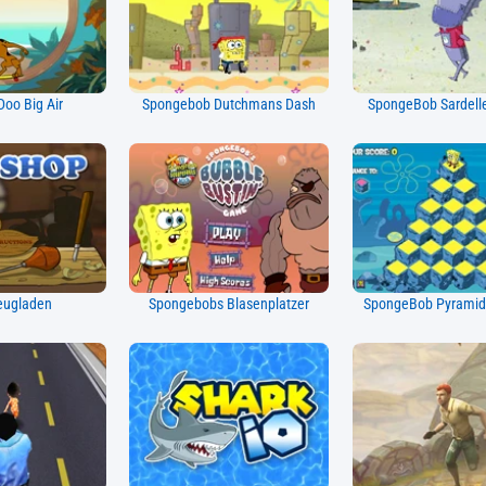
oo Big Air
Spongebob Dutchmans Dash
SpongeBob Sardelle
eugladen
Spongebobs Blasenplatzer
SpongeBob Pyramid