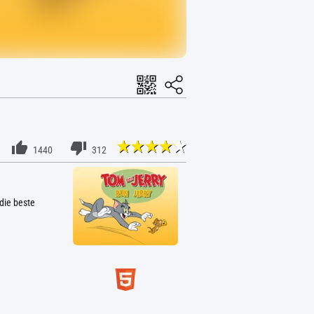
1440
312
die beste