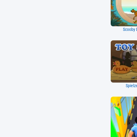
Scooby D
Spielz