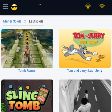
Maher Spiele
☰
Maher Spiele
Laufspiele
Tomb Runner
Tom und Jerry: Lauf Jerry