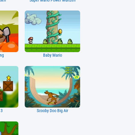
isen
Super Mario Power Münzen
ung
Baby Mario
 3
Scooby Doo Big Air