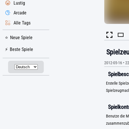
Lustig
Arcade
Alle Tags
Neue Spiele
Beste Spiele
Spielze
2012-05-16
•
22
Spielbesc
Erstelle Spielz
Spielzeugmach
Spielkontr
Benutze die Ma
zusammenzub