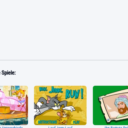
Spiele: