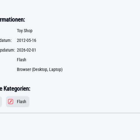
rmationen:
Toy Shop
datum:
2012-05-16
ngsdatum:
2026-02-01
Flash
Browser (Desktop, Laptop)
 Kategorien:
Flash