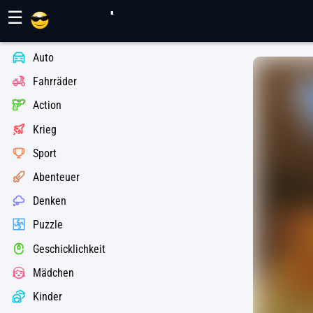
Maher Spiele
☰
Auto
Fahrräder
Action
Krieg
Sport
Abenteuer
Denken
Puzzle
Geschicklichkeit
Mädchen
Kinder