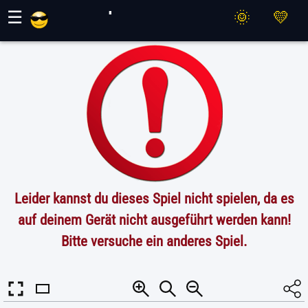
Maher Spiele
☰
Leider kannst du dieses Spiel nicht spielen, da es
auf deinem Gerät nicht ausgeführt werden kann!
Bitte versuche ein anderes Spiel.