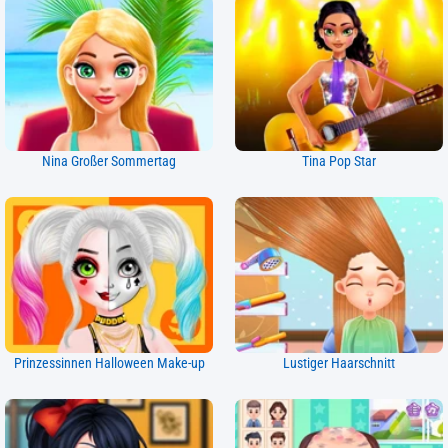
Nina Großer Sommertag
Tina Pop Star
Prinzessinnen Halloween Make-up
Lustiger Haarschnitt