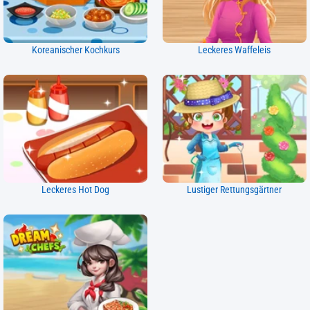
Koreanischer Kochkurs
Leckeres Waffeleis
Leckeres Hot Dog
Lustiger Rettungsgärtner