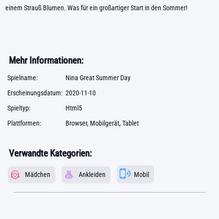
einem Strauß Blumen. Was für ein großartiger Start in den Sommer!
Mehr Informationen:
Spielname:
Nina Great Summer Day
Erscheinungsdatum:
2020-11-10
Spieltyp:
Html5
Plattformen:
Browser, Mobilgerät, Tablet
Verwandte Kategorien:
Mädchen
Ankleiden
Mobil