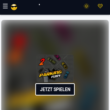
Maher Spiele
☰
JETZT SPIELEN