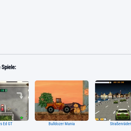
Spiele:
rs Ed GT
Bulldozer Mania
Straßenräder