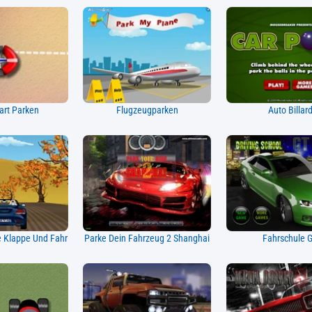
art Parken
Flugzeugparken
Auto Billar
e Klappe Und Fahr
Parke Dein Fahrzeug 2 Shanghai
Fahrschule 