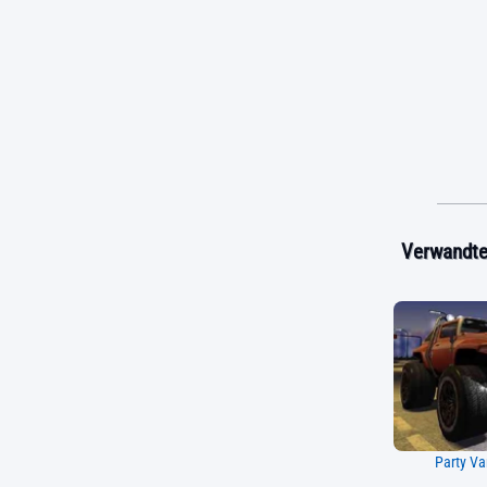
Verwandte 
Party V