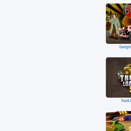
Gangste
Truck 