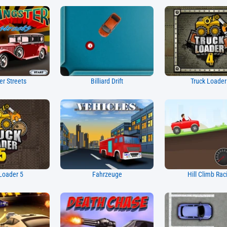
r Streets
Billiard Drift
Truck Loader
Loader 5
Fahrzeuge
Hill Climb Rac