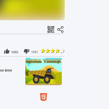
9486
1957
hne deine