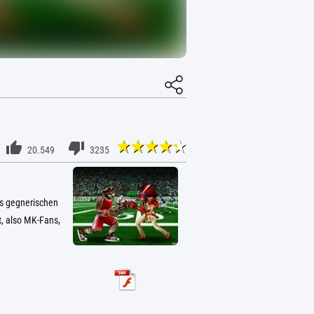
20.549
3235
es gegnerischen
t, also MK-Fans,