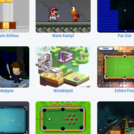
rio Schloss
Mario Kampf
Pac Xon
kalypse
Wonderputt
Echtes Poo