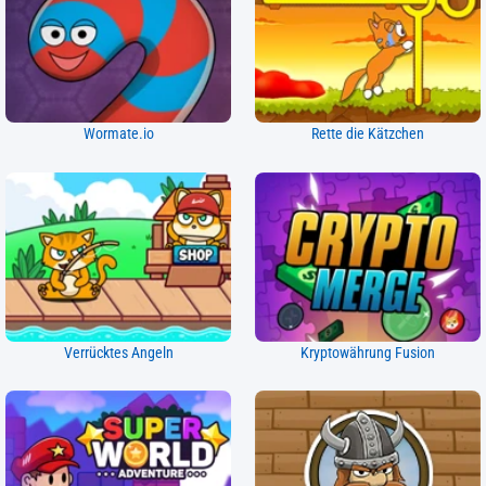
Wormate.io
Rette die Kätzchen
Verrücktes Angeln
Kryptowährung Fusion