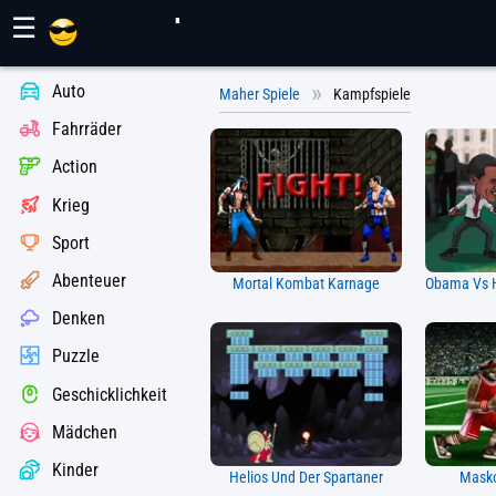
Maher Spiele
☰
Auto
Maher Spiele
Kampfspiele
Fahrräder
Action
Krieg
Sport
Abenteuer
Mortal Kombat Karnage
Denken
Puzzle
Geschicklichkeit
Mädchen
Kinder
Helios Und Der Spartaner
Masko