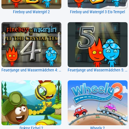
Fireboy und Watergirl 2
Fireboy und Watergirl 3 Eis-Tempel
Feuerjunge und Wassermädchen 4: Kristalltempel
Feuerjunge und Wassermädchen 5: Elemente
Doktor Eichel 2
Wheely 2