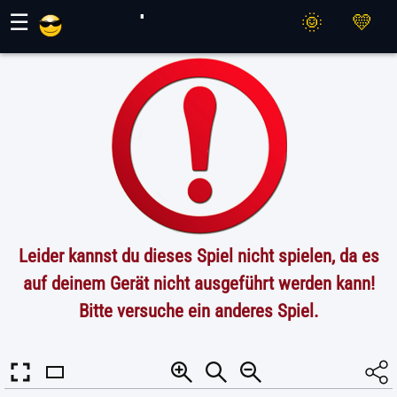
Maher Spiele
☰
Leider kannst du dieses Spiel nicht spielen, da es
auf deinem Gerät nicht ausgeführt werden kann!
Bitte versuche ein anderes Spiel.