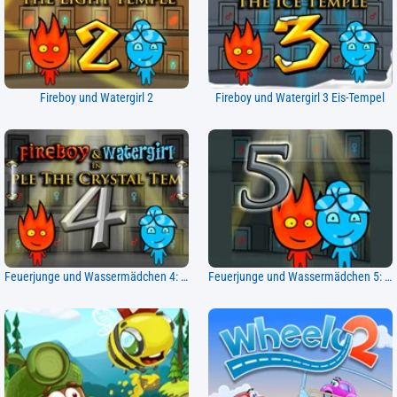
Fireboy und Watergirl 2
Fireboy und Watergirl 3 Eis-Tempel
Feuerjunge und Wassermädchen 4: Kristalltempel
Feuerjunge und Wassermädchen 5: Elemente