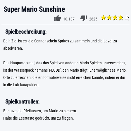
Super Mario Sunshine
10.137
2825
Spielbeschreibung:
Dein Ziel ist es, die Sonnenschein-Sprites zu sammeln und die Level zu
absolvieren.
Das Hauptmerkmal, das das Spiel von anderen Mario-Spielen unterscheidet,
ist der Wasserpack namens 'FLUDD', den Mario trägt. Er ermöglicht es Mario,
Orte zu erreichen, die er normalerweise nicht erreichen könnte, indem er ihn
in die Luft katapultiert.
Spielkontrollen:
Benutze die Pfeiltasten, um Mario zu steuern.
Halte die Leertaste gedrückt, um zu fliegen.