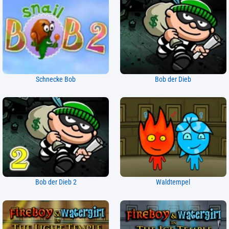
Schnecke Bob
Bob der Dieb
Bob der Dieb 2
Waldtempel