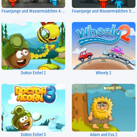
Feuerjunge und Wassermädchen 4: Kristalltempel
Feuerjunge und Wassermädchen 5: Elemente
Doktor Eichel 2
Wheely 2
Doktor Eichel 3
Adam und Eva 2