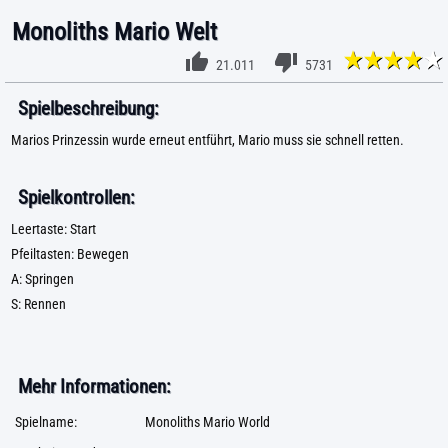
Monoliths Mario Welt
21.011
5731
Spielbeschreibung:
Marios Prinzessin wurde erneut entführt, Mario muss sie schnell retten.
Spielkontrollen:
Leertaste: Start
Pfeiltasten: Bewegen
A: Springen
S: Rennen
Mehr Informationen:
Spielname:
Monoliths Mario World