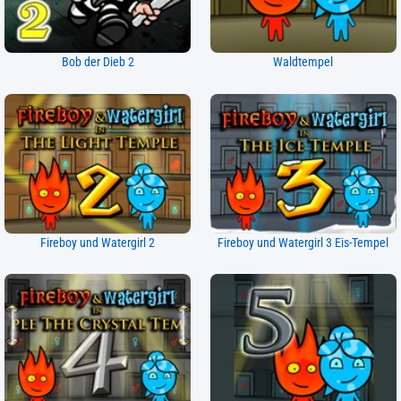
Bob der Dieb 2
Waldtempel
Fireboy und Watergirl 2
Fireboy und Watergirl 3 Eis-Tempel