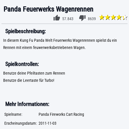
Panda Feuerwerks Wagenrennen
57.843
8639
Spielbeschreibung:
In diesem Kung Fu Panda Welt Feuerwerks Wagenrennen spielst du ein
Rennen mit einem feuwerwerksbetriebenen Wagen.
Spielkontrollen:
Benutze deine Pfeiltasten zum Rennen
Benutze die Leertaste für Turbo!
Mehr Informationen:
Spielname:
Panda Fireworks Cart Racing
Erscheinungsdatum:
2011-11-03