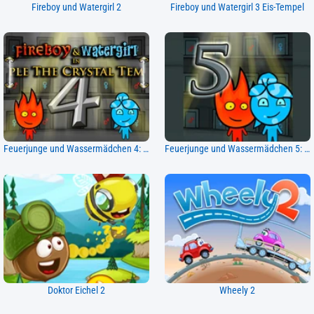
Fireboy und Watergirl 2
Fireboy und Watergirl 3 Eis-Tempel
Feuerjunge und Wassermädchen 4: Kristalltempel
Feuerjunge und Wassermädchen 5: Elemente
Doktor Eichel 2
Wheely 2