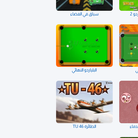
دو 2
سباق في الفضاء
ي
البلياردو النهائي
دماء
الطائرة TU 46