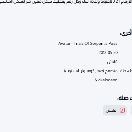
إضغط بسرعة الأرقام 1 2 3 للصيانة وإعادة البناء وكل رقم يعطيك شكل معين اختر الشكل المناسب
خرى:
Avatar - Trials Of Serpent's Pass
2012-05-20
فلاش
واسطة:
متصفح (جهاز كومبيوتر, لاب توب)
Nickelodeon
 صلة:
فلاش