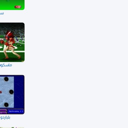
سن
ماسكوت
بلياردو