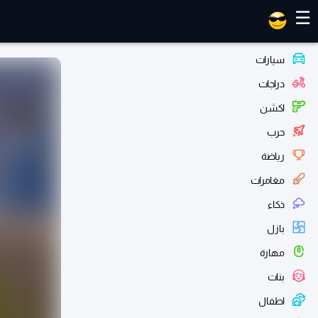
العاب ماهر
☰
سيارات
دراجات
اكشن
حرب
رياضة
مغامرات
ذكاء
بازل
مهارة
بنات
اطفال