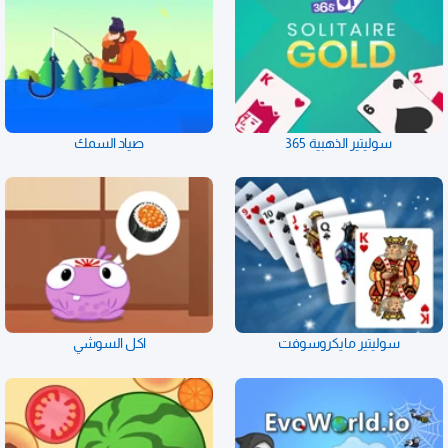
سوليتير الذهبية 365
صياد السمك
سوليتير مايكروسوفت
اكل السوشي