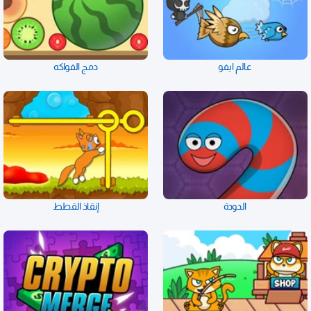
عالم ايفو
دمج الفواكه
الدودة
إنقاذ القطط