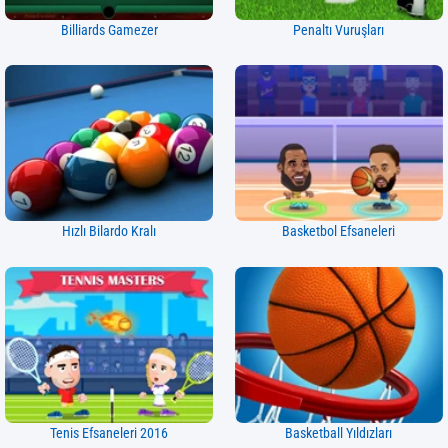
Billiards Gamezer
Penaltı Vuruşları
Hızlı Bilardo Kralı
Basketbol Efsaneleri
Tenis Efsaneleri 2016
Basketball Yıldızları