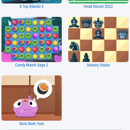
8 Top Bilardo 3
Head Soccer 2022
Candy Match Saga 2
Satranç Ustası
Nom Nom Yum