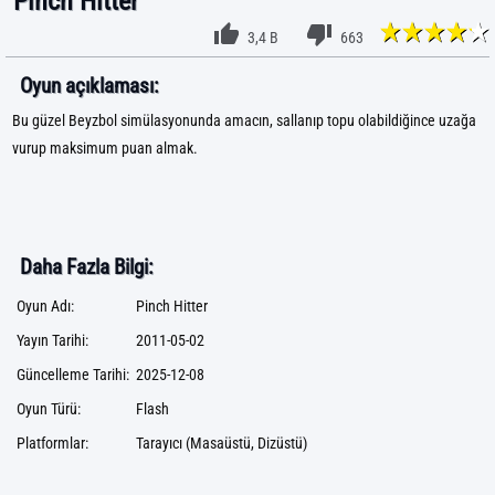
Pinch Hitter
3,4 B
663
Oyun açıklaması:
Bu güzel Beyzbol simülasyonunda amacın, sallanıp topu olabildiğince uzağa
vurup maksimum puan almak.
Daha Fazla Bilgi:
Oyun Adı:
Pinch Hitter
Yayın Tarihi:
2011-05-02
Güncelleme Tarihi:
2025-12-08
Oyun Türü:
Flash
Platformlar:
Tarayıcı (Masaüstü, Dizüstü)