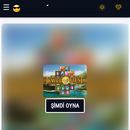
Maher Oyunları
☰
ŞIMDI OYNA