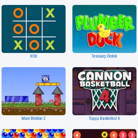
XOX
Tesisatçı Ördek
Mavi Bloklar 2
Topçu Basketbol 4