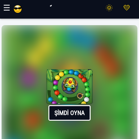
Maher Oyunları
☰
ŞIMDI OYNA