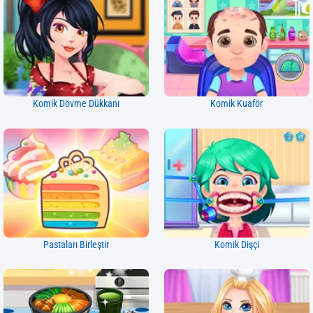
Komik Dövme Dükkanı
Komik Kuaför
Pastaları Birleştir
Komik Dişçi