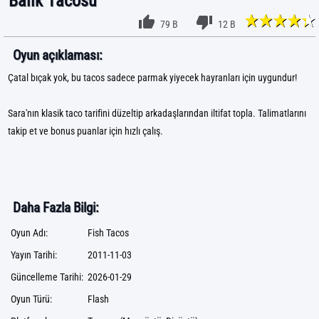
Balık Tacosu
79 B
12 B
Oyun açıklaması:
Çatal bıçak yok, bu tacos sadece parmak yiyecek hayranları için uygundur!
Sara'nın klasik taco tarifini düzeltip arkadaşlarından iltifat topla. Talimatlarını
takip et ve bonus puanlar için hızlı çalış.
Daha Fazla Bilgi:
Oyun Adı:
Fish Tacos
Yayın Tarihi:
2011-11-03
Güncelleme Tarihi:
2026-01-29
Oyun Türü:
Flash