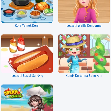
Kore Yemek Dersi
Lezzetli Waffle Dondurma
Lezzetli Sosisli Sandviç
Komik Kurtarma Bahçıvanı