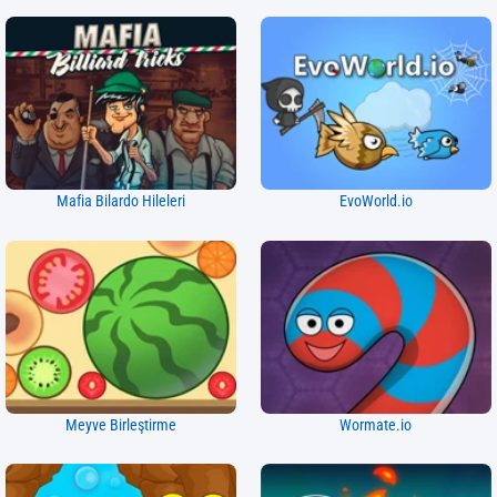
Mafia Bilardo Hileleri
EvoWorld.io
Meyve Birleştirme
Wormate.io