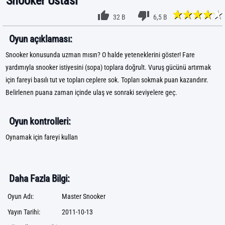
Snooker Ustası
32 B
6,5 B
Oyun açıklaması:
Snooker konusunda uzman mısın? O halde yeteneklerini göster! Fare
yardımıyla snooker istiyesini (sopa) toplara doğrult. Vuruş gücünü artırmak
için fareyi basılı tut ve topları ceplere sok. Topları sokmak puan kazandırır.
Belirlenen puana zaman içinde ulaş ve sonraki seviyelere geç.
Oyun kontrolleri:
Oynamak için fareyi kullan
Daha Fazla Bilgi:
Oyun Adı:
Master Snooker
Yayın Tarihi:
2011-10-13