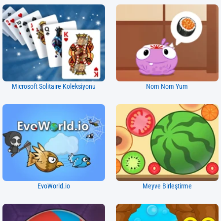
Microsoft Solitaire Koleksiyonu
Nom Nom Yum
EvoWorld.io
Meyve Birleştirme