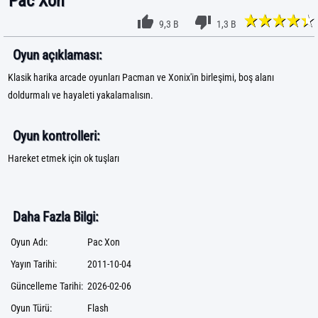
Pac Xon
9,3 B
1,3 B
Oyun açıklaması:
Klasik harika arcade oyunları Pacman ve Xonix'in birleşimi, boş alanı
doldurmalı ve hayaleti yakalamalısın.
Oyun kontrolleri:
Hareket etmek için ok tuşları
Daha Fazla Bilgi:
Oyun Adı:
Pac Xon
Yayın Tarihi:
2011-10-04
Güncelleme Tarihi:
2026-02-06
Oyun Türü:
Flash