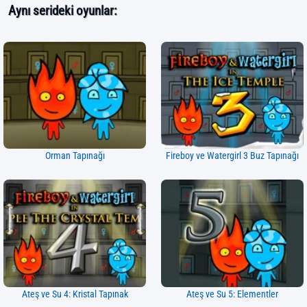
Aynı serideki oyunlar:
Orman Tapınağı
Fireboy ve Watergirl 3 Buz Tapınağı
Ateş ve Su 4: Kristal Tapınak
Ateş ve Su 5: Elementler