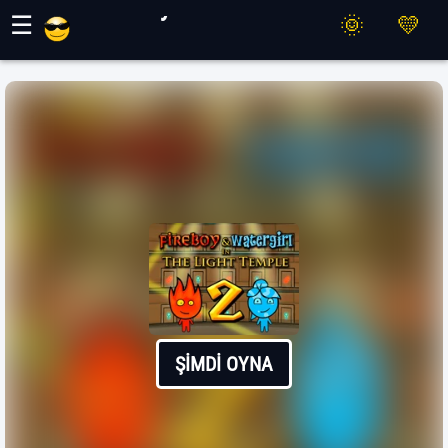
Maher Oyunları
☰
ŞIMDI OYNA