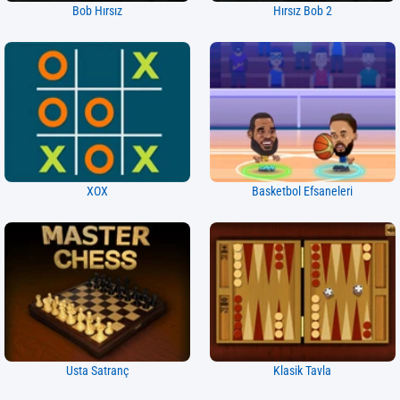
Bob Hırsız
Hırsız Bob 2
XOX
Basketbol Efsaneleri
Usta Satranç
Klasik Tavla