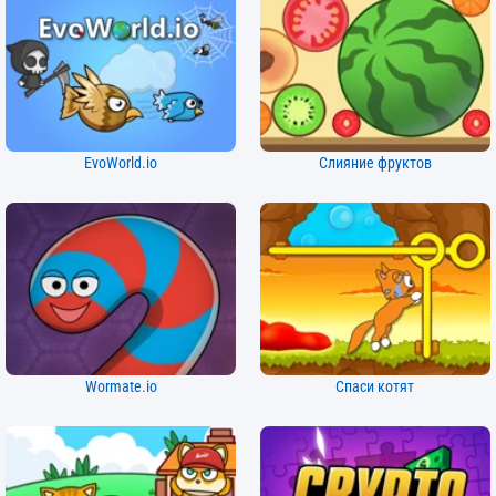
EvoWorld.io
Слияние фруктов
Wormate.io
Спаси котят