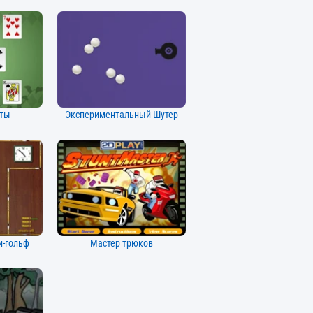
рты
Экспериментальный Шутер
и-гольф
Мастер трюков