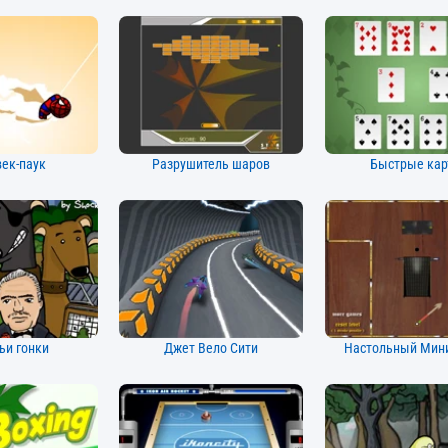
ек-паук
Разрушитель шаров
Быстрые ка
ьи гонки
Джет Вело Сити
Настольный Мин