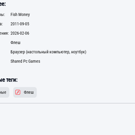
е:
ры:
Fish Money
а:
2011-09-05
ения:
2026-02-06
Флеш
Браузер (настольный компьютер, ноутбук)
Shared Pc Games
е теги:
ные
Флеш