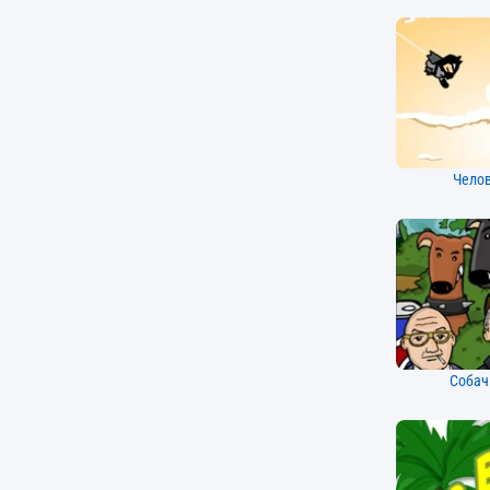
Челов
Собач