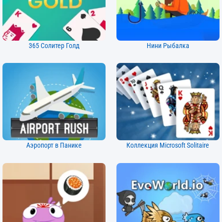
365 Солитер Голд
Нини Рыбалка
Аэропорт в Панике
Коллекция Microsoft Solitaire