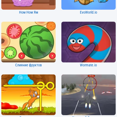
Ном Ном Ям
EvoWorld.io
Слияние фруктов
Wormate.io